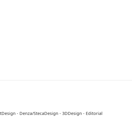
t
Design - Denza/Steca
Design - 3D
Design - Editorial