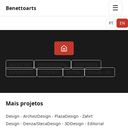
☰
Benettoarts
PT
EN
ABOUT ME
PROFESSIONAL
PORTFÓLIO
EXPERIENCE
CONTATO
SOCIAL
Design - 3D
Mais projetos
Design - Archviz
Design - Plaza
Design - Zahrt
Design - Denza/Steca
Design - 3D
Design - Editorial