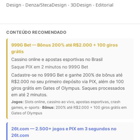
Design - Denza/Steca
Design - 3D
Design - Editorial
CONTEÚDO RECOMENDADO
999G Bet — Bônus 200% até R$2.000 + 100 giros
grátis
Cassino online e apostas esportivas no Brasil
Saque PIX em 2 minutos no 999G Bet
Cadastre-se no 999G Bet e ganhe 200% de bônus até
R$2.000 no seu primeiro depósito via PIX, além de 100
giros grátis em Gates of Olympus. Saques processados
em até 2 minutos.
Jogos:
Slots online, cassino ao vivo, apostas esportivas, crash
games, e-sports ·
Bônus:
200% até R$2.000 + 100 giros grátis em
Gates of Olympus
26t.com — 2.500+ jogos e PIX em 3 segundos no
26t.com