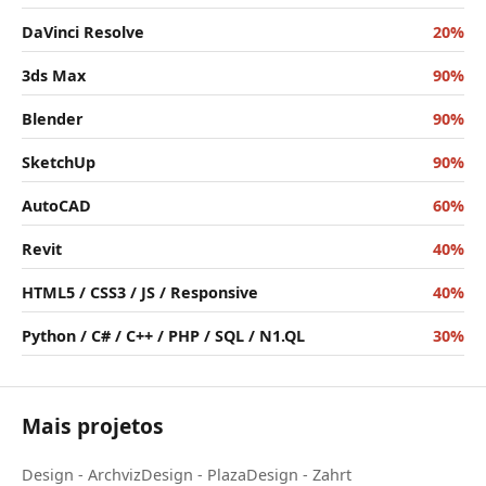
DaVinci Resolve
20%
3ds Max
90%
Blender
90%
SketchUp
90%
AutoCAD
60%
Revit
40%
HTML5 / CSS3 / JS / Responsive
40%
Python / C# / C++ / PHP / SQL / N1.QL
30%
Mais projetos
Design - Archviz
Design - Plaza
Design - Zahrt